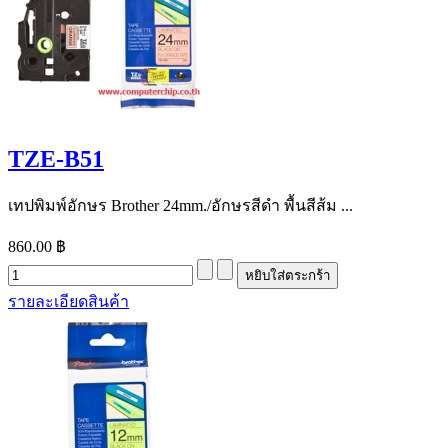
TZE-B51
เทปพิมพ์อักษร Brother 24mm./อักษรสีดำ พื้นสีส้ม ...
860.00 ฿
รายละเอียดสินค้า