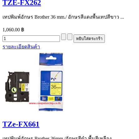
TZE-FX262
เทปพิมพ์อักษร Brother 36 mm./ อักษรสีแดงพื้นเทปสีขาว ...
1,060.00 ฿
รายละเอียดสินค้า
TZe-FX661
เทปพิมพ์อักษร Brother 36mm./อักษรสีดำ พื้นสีเหลือง ...