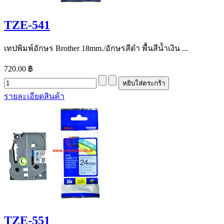
TZE-541
เทปพิมพ์อักษร Brother 18mm./อักษรสีดำ พื้นสีน้ำเงิน ...
720.00 ฿
รายละเอียดสินค้า
TZE-551