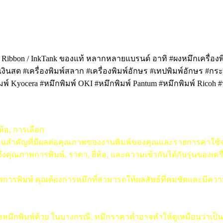
k / Ribbon / InkTank ของแท้ หลากหลายแบรนด์ อาทิ #ผงหมึกเครื่องพิ
คิดเงินสด #เครื่องพิมพ์สลาก #เครื่องพิมพ์อักษร #เทปพิมพ์อักษร #ก
มพ์ Kyocera #หมึกพิมพ์ OKI #หมึกพิมพ์ Pantum #หมึกพิมพ์ Ricoh 
ห้อ, การเลือก
ตอนสำคัญที่มีผลต่อคุณภาพของงานพิมพ์ของคุณและรายการค่าใช้จ่า
ณภาพการพิมพ์, ราคา, ยี่ห้อ, และความเข้ากันได้กับรุ่นของเครื
ณภาพการพิมพ์ คุณต้องการหมึกที่สามารถให้ผลลัพธ์ที่คมชัดและมีค
พิมพ์ด้วย ในบางกรณี, หมึกราคาต่ำอาจทำให้ดูเหมือนว่าเป็นทางเ