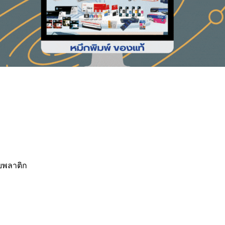
อบพลาติก