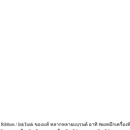
k / Ribbon / InkTank ของแท้ หลากหลายแบรนด์ อาทิ #ผงหมึกเครื่องพิ