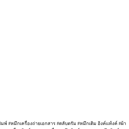
มพ์ #หมึกเครื่องถ่ายเอกสาร #ตลับดรัม #หมึกเติม อิงค์แท้งค์ #ผ้า