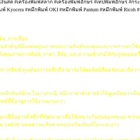
คิดเงินสด #เครื่องพิมพ์สลาก #เครื่องพิมพ์อักษร #เทปพิมพ์อักษร #ก
มพ์ Kyocera #หมึกพิมพ์ OKI #หมึกพิมพ์ Pantum #หมึกพิมพ์ Ricoh 
ห้อ, การเลือก
ตอนสำคัญที่มีผลต่อคุณภาพของงานพิมพ์ของคุณและรายการค่าใช้จ่า
ณภาพการพิมพ์, ราคา, ยี่ห้อ, และความเข้ากันได้กับรุ่นของเครื
ณภาพการพิมพ์ คุณต้องการหมึกที่สามารถให้ผลลัพธ์ที่คมชัดและมีค
พิมพ์ด้วย ในบางกรณี, หมึกราคาต่ำอาจทำให้ดูเหมือนว่าเป็นทางเ
มพ์ที่มีอายุการใช้งานนานกว่า
ณ บางยี่ห้ออาจมีหมึกที่พัฒนามาเพื่อให้เหมาะกับรุ่นของตนเอง หากเ
่านั้น แต่ยังช่วยลดความเสียหายของเครื่องพิมพ์ในระยะยาว